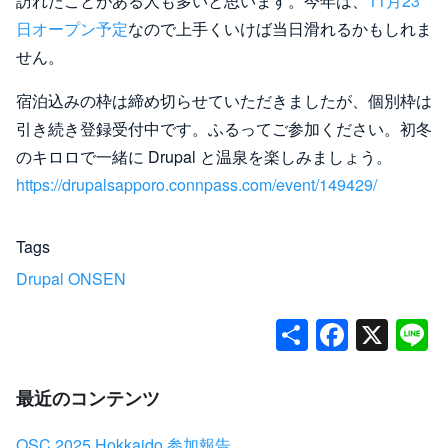
訪れたことがある人も多いと思います。今年は、
11月23
日オープン予定
なので上手くいけば当日滑れるかもしれま
せん。
宿泊込みの枠は締め切らせていただきましたが、個別枠は
引き続き登録受付中です。ふるってご参加ください。初冬
のキロロで一緒に Drupal と温泉を楽しみましょう。
https://drupalsapporo.connpass.com/event/149429/
Tags
Drupal ONSEN
S
F
X
L
h
a
ar
c
最近のコンテンツ
e
e
OSC 2025 Hokkaido 参加報告