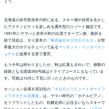
ょう。
北海道の余市郡赤井川村にある、スキー場や自然を生かし
たアクティビティを楽しめる通年型のリゾート施設です。
1991年にヤマハと赤井川村の出資でオープン後、曲折を
経て現在は、タイ資本の「
株式会社キロロホテルズ
」が世
界最大のホテルチェーンである
マリオット・インターナシ
ョナル
と提携する形で運営。
もう今年は終わりましたが、秋は紅葉もきれいで、移動の
経路となる国道393号線はドライブコースにもなっていま
す。写真は10月に下見に行ったときのものです。
セッション会場＆宿泊先の「
キロロトリビュートポートフ
ォリオホテル北海道
」は、ヤマハ時代の「ホテルピアノ」
をリブランドしたもの。札幌近郊にお住まいならスキーで