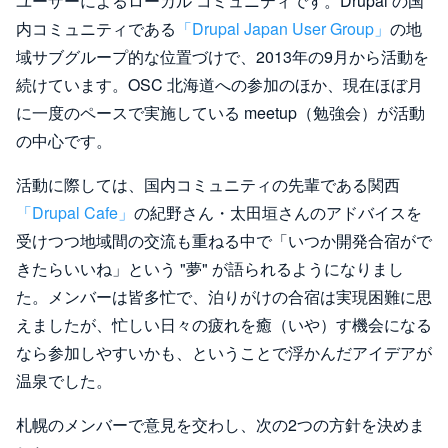
ユーザーによるローカル コミュニティです。Drupal の国
内コミュニティである
「Drupal Japan User Group」
の地
域サブグループ的な位置づけで、2013年の9月から活動を
続けています。OSC 北海道への参加のほか、現在ほぼ月
に一度のペースで実施している meetup（勉強会）が活動
の中心です。
活動に際しては、国内コミュニティの先輩である関西
「Drupal Cafe」
の紀野さん・太田垣さんのアドバイスを
受けつつ地域間の交流も重ねる中で「いつか開発合宿がで
きたらいいね」という "夢" が語られるようになりまし
た。メンバーは皆多忙で、泊りがけの合宿は実現困難に思
えましたが、忙しい日々の疲れを癒（いや）す機会になる
なら参加しやすいかも、ということで浮かんだアイデアが
温泉でした。
札幌のメンバーで意見を交わし、次の2つの方針を決めま